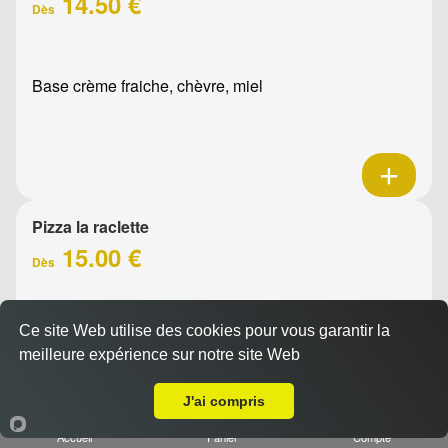
14.50 €
Dès
Base crème fraiche, chèvre, miel
Pizza la raclette
15.00 €
Dès
Ce site Web utilise des cookies pour vous garantir la
Base crème fraîche, raclette, jambon, oignons confits,
meilleure expérience sur notre site Web
emmental, olives
A Emporter sur Marseille 13004
J'ai compris
Accueil
Panier
Compte