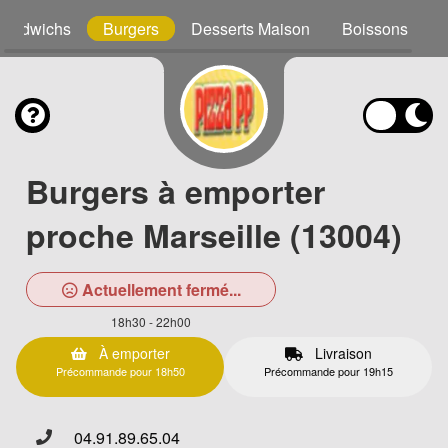
Sandwichs
Burgers
Desserts Maison
Boissons
Burgers à emporter
proche Marseille (13004)
Actuellement fermé...
18h30 - 22h00
À emporter
Livraison
Précommande pour 18h50
Précommande pour 19h15
04.91.89.65.04