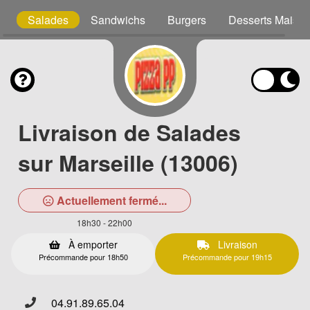
s
Salades
Sandwichs
Burgers
Desserts Maiso
Livraison de Salades
sur Marseille (13006)
Actuellement fermé...
18h30 - 22h00
À emporter
Livraison
Précommande pour 18h50
Précommande pour 19h15
04.91.89.65.04