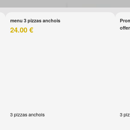
menu 3 pizzas anchois
Prom
offe
24.00 €
3 pizzas anchois
3 pi