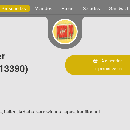
Bruschettas
Viandes
Pâtes
Salades
Sandwich
er
À emporter
13390)
Préparation : 20 min
, italien, kebabs, sandwiches, tapas, traditionnel