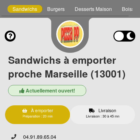
s
Sandwichs
Burgers
Desserts Maison
Boisson
Sandwichs à emporter
proche Marseille (13001)
Actuellement ouvert!
À emporter
Livraison
Préparation : 20 min
Livraison : 30 à 45 mn
04.91.89.65.04