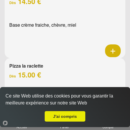
14.50 €
Dès
Base crème fraiche, chèvre, miel
Pizza la raclette
15.00 €
Dès
Ce site Web utilise des cookies pour vous garantir la
Base crème fraîche, raclette, jambon, oignons confits,
meilleure expérience sur notre site Web
emmental, olives
A Emporter sur Marseille 13001
J'ai compris
Accueil
Panier
Compte