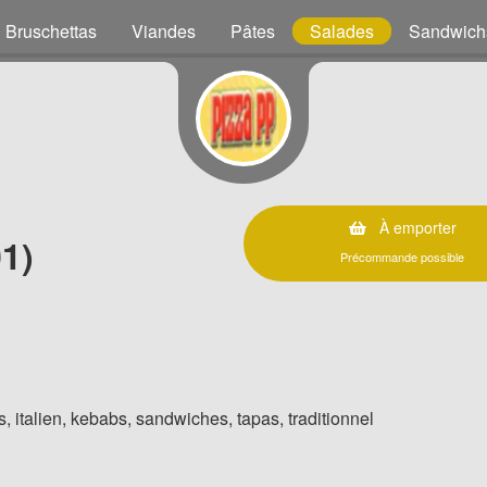
Bruschettas
Viandes
Pâtes
Salades
Sandwich
À emporter
1)
Précommande possible
, italien, kebabs, sandwiches, tapas, traditionnel