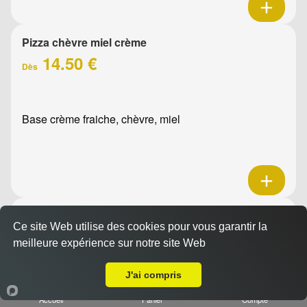
Pizza chèvre miel crème
14.50 €
Dès
Base crème fraiche, chèvre, miel
Pizza la raclette
Ce site Web utilise des cookies pour vous garantir la
15.00 €
Dès
meilleure expérience sur notre site Web
A Emporter sur La Penne-sur-Huveaune
J'ai compris
Base crème fraîche, raclette, jambon, oignons confits,
Accueil
Panier
Compte