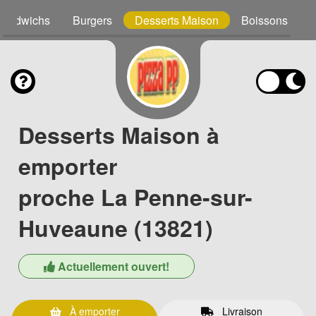
Sandwichs
Burgers
Desserts Maison
Boissons
Desserts Maison à
emporter
proche La Penne-sur-
Huveaune (13821)
Actuellement ouvert!
À emporter
Livraison