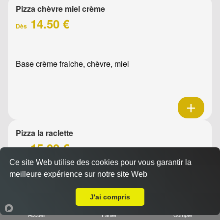
Pizza chèvre miel crème
14.50 €
Dès
Base crème fraiche, chèvre, miel
Pizza la raclette
15.00 €
Dès
Ce site Web utilise des cookies pour vous garantir la
meilleure expérience sur notre site Web
A Emporter sur La Penne-sur-Huveaune
Base crème fraîche, raclette, jambon, oignons confits,
J'ai compris
emmental, olives
Accueil
Panier
Compte