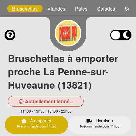
s
Bruschettas
Viandes
Pâtes
Salades
Sand
Bruschettas à emporter
proche La Penne-sur-
Huveaune (13821)
Actuellement fermé...
11h00 - 13h30 | 18h30 - 22h00
À emporter
Livraison
Précommande pour 11h20
Précommande pour 11h35