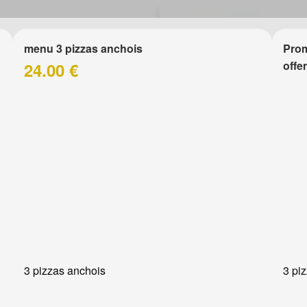
menu 3 pizzas anchois
Prom
offe
24.00 €
3 pizzas anchois
3 pi