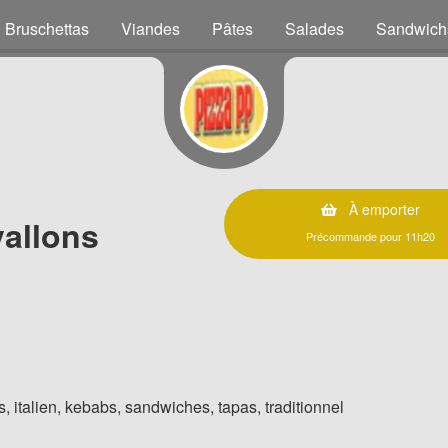
Bruschettas
Viandes
Pâtes
Salades
Sandwich
À emporter
vallons
Précommande pour 11h20
, italien, kebabs, sandwiches, tapas, traditionnel