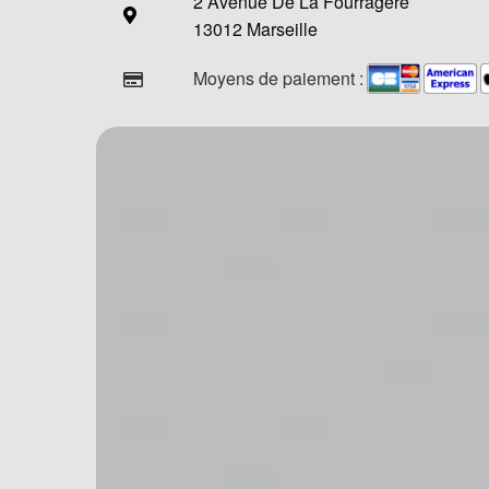
2 Avenue De La Fourragère
13012 Marseille
Moyens de paiement :