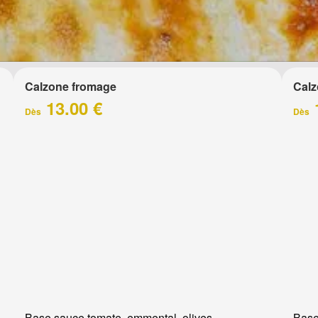
Calzone fromage
Calz
13.00 €
Dès
Dès
Base sauce tomate, emmental, olives
Base