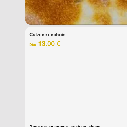
Calzone anchois
13.00 €
Dès
Base sauce tomate, anchois, olives