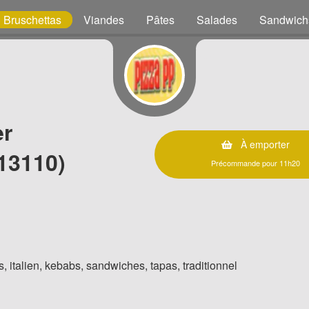
Bruschettas
Viandes
Pâtes
Salades
Sandwich
er
À emporter
13110)
Précommande pour 11h20
, italien, kebabs, sandwiches, tapas, traditionnel