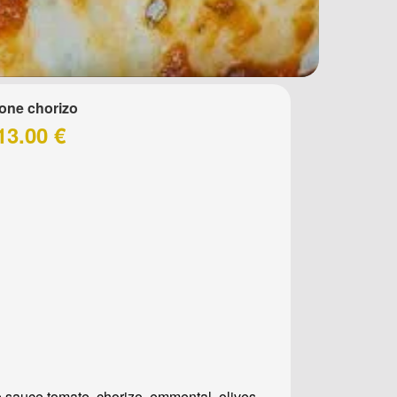
one chorizo
13.00 €
 sauce tomate, chorizo, emmental, olives