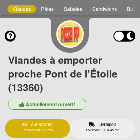
as
Viandes
Pâtes
Salades
Sandwichs
Burge
Viandes à emporter
proche Pont de l'Étoile
(13360)
Actuellement ouvert!
À emporter
Livraison
Préparation : 20 min
Livraison : 30 à 45 mn