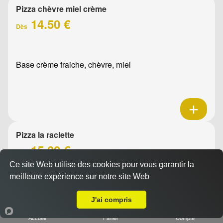
Pizza chèvre miel crème
14.50 €
Dès
Base crème fraiche, chèvre, miel
Pizza la raclette
15.00 €
Dès
Ce site Web utilise des cookies pour vous garantir la
meilleure expérience sur notre site Web
A Emporter sur Pont de l'Étoile
Base crème fraîche, raclette, jambon, oignons confits,
J'ai compris
emmental, olives
Accueil
Panier
Compte