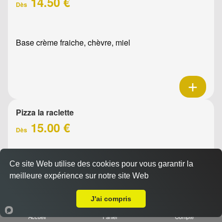
14.50 €
Dès
Base crème fraiche, chèvre, miel
Pizza la raclette
15.00 €
Dès
Ce site Web utilise des cookies pour vous garantir la
Base crème fraîche, raclette, jambon, oignons confits,
meilleure expérience sur notre site Web
emmental, olives
A Emporter sur Marseille 13012
J'ai compris
Accueil
Panier
Compte