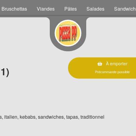
Bruschettas
Viandes
Pâtes
Salades
Sandwich
À emporter
1)
Précommande possible
, italien, kebabs, sandwiches, tapas, traditionnel