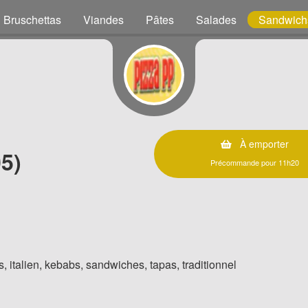
Bruschettas
Viandes
Pâtes
Salades
Sandwich
À emporter
5)
Précommande pour 11h20
, italien, kebabs, sandwiches, tapas, traditionnel