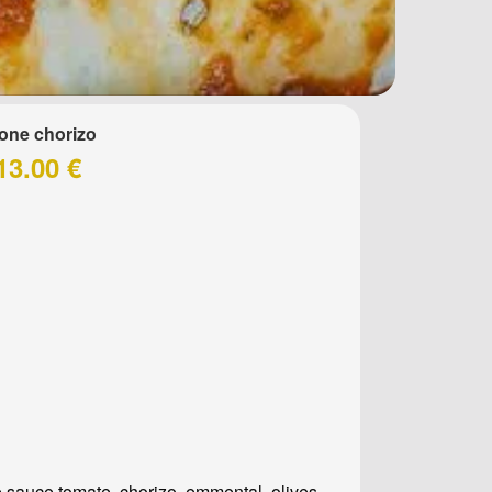
one chorizo
13.00 €
 sauce tomate, chorizo, emmental, olives