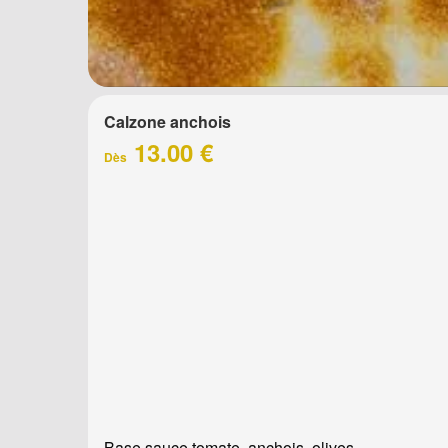
Calzone anchois
13.00 €
Dès
Base sauce tomate, anchois, olives