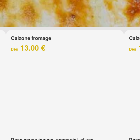
Calzone fromage
Calz
13.00 €
Dès
Dès
Base sauce tomate, emmental, olives
Base