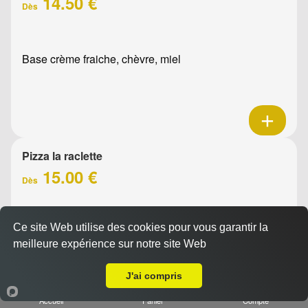
14.50 €
Dès
Base crème fraiche, chèvre, miel
Pizza la raclette
15.00 €
Dès
Ce site Web utilise des cookies pour vous garantir la
Base crème fraîche, raclette, jambon, oignons confits,
meilleure expérience sur notre site Web
emmental, olives
A Emporter sur Marseille 13003
J'ai compris
Accueil
Panier
Compte