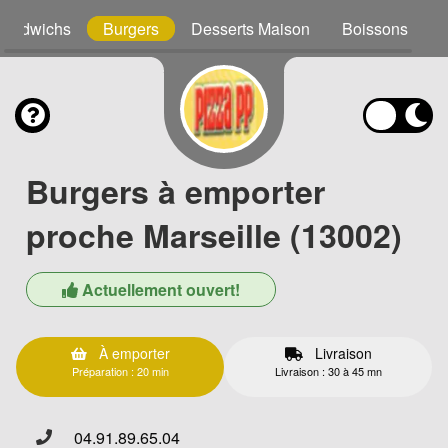
Sandwichs
Burgers
Desserts Maison
Boissons
Burgers à emporter
proche Marseille (13002)
Actuellement ouvert!
À emporter
Livraison
Préparation : 20 min
Livraison : 30 à 45 mn
04.91.89.65.04