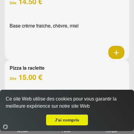
14.50 €
Dès
Base crème fraiche, chèvre, miel
Pizza la raclette
15.00 €
Dès
Ce site Web utilise des cookies pour vous garantir la
Base crème fraîche, raclette, jambon, oignons confits,
meilleure expérience sur notre site Web
emmental, olives
A Emporter sur Marseille 13002
J'ai compris
Accueil
Panier
Compte