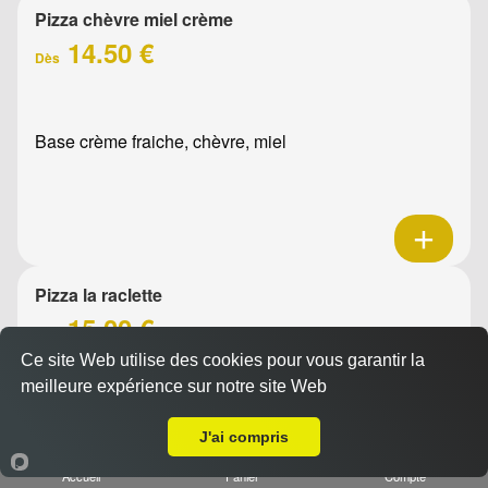
Pizza chèvre miel crème
14.50 €
Dès
Base crème fraiche, chèvre, miel
Pizza la raclette
15.00 €
Dès
Ce site Web utilise des cookies pour vous garantir la
meilleure expérience sur notre site Web
A Emporter sur La Destrousse
Base crème fraîche, raclette, jambon, oignons confits,
J'ai compris
emmental, olives
Accueil
Panier
Compte