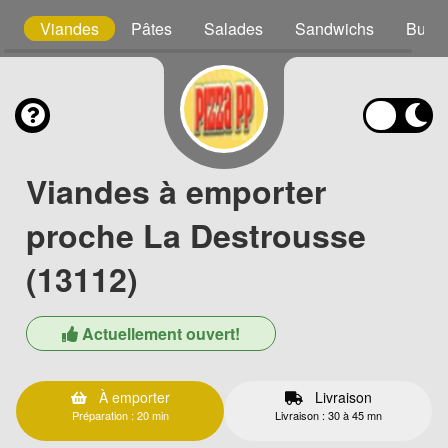
as
Viandes
Pâtes
Salades
Sandwichs
Burge
Viandes à emporter
proche La Destrousse
(13112)
Actuellement ouvert!
À emporter
Livraison
Préparation : 20 min
Livraison : 30 à 45 mn