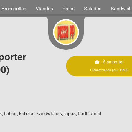
Bruschettas
Viandes
Pâtes
Salades
Sandwich
porter
À emporter
0)
Précommande pour 11h20
, italien, kebabs, sandwiches, tapas, traditionnel