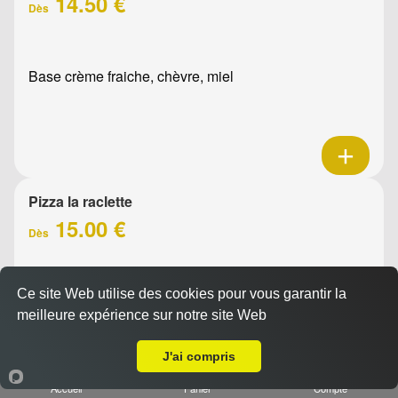
14.50 €
Dès
Base crème fraiche, chèvre, miel
Pizza la raclette
15.00 €
Dès
Ce site Web utilise des cookies pour vous garantir la
Base crème fraîche, raclette, jambon, oignons confits,
meilleure expérience sur notre site Web
emmental, olives
A Emporter sur Allauch
J'ai compris
Accueil
Panier
Compte