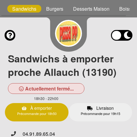
s
Sandwichs
Burgers
Desserts Maison
Boisson
Sandwichs à emporter
proche Allauch (13190)
Actuellement fermé...
18h30 - 22h00
À emporter
Livraison
Précommande pour 18h50
Précommande pour 19h15
04.91.89.65.04