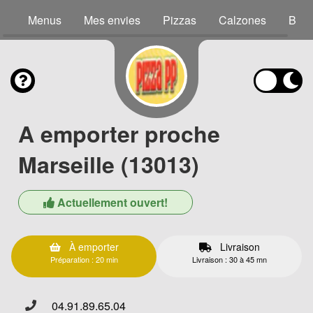
Menus
Mes envies
Pizzas
Calzones
Brus
A emporter proche
Marseille (13013)
Actuellement ouvert!
À emporter
Livraison
Préparation : 20 min
Livraison : 30 à 45 mn
04.91.89.65.04