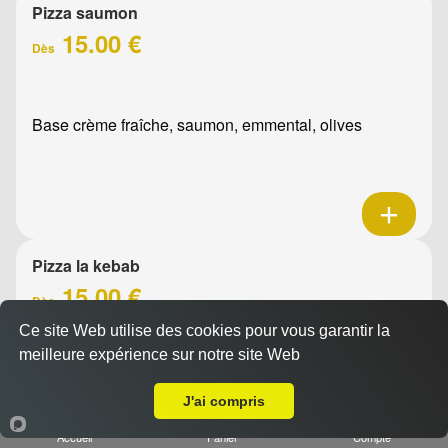
Pizza saumon
15.00 €
Dès
Base crème fraîche, saumon, emmental, olives
Pizza la kebab
15.00 €
Dès
Ce site Web utilise des cookies pour vous garantir la
meilleure expérience sur notre site Web
A Emporter sur Marseille 13013
Base crème fraîche, tomates fraîches, mozzarella,
emmental
J'ai compris
Accueil
Panier
Compte